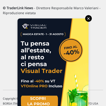
© TraderLink News
- Direttore Responsabile Marco Valeriani -
Riproduzione vietata
×
Via Macanno, 38/A
47923 Rimini
P.IVA 02 452 460 401
Chi siamo
Commenti e segnalazioni
Contattaci
Copyright © 1996-2026 Traderlink Italia s.r.l.
BORSA ITALIANA Quotazioni di borsa differite di 15 min. / MERCATO USA