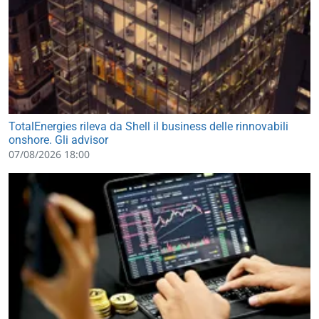
TotalEnergies rileva da Shell il business delle rinnovabili
onshore. Gli advisor
07/08/2026 18:00