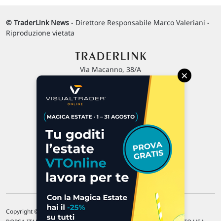
© TraderLink News
- Direttore Responsabile Marco Valeriani -
Riproduzione vietata
Via Macanno, 38/A
×
47923 Rimini
P.IVA 02 452 460 401
Chi siamo
Commenti e segnalazioni
Contattaci
Copyright © 1996-2026 Traderlink Italia s.r.l.