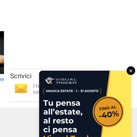
×
Scrivici
re
I tuoi suggerimenti per noi
sono preziosi e molto utili! »