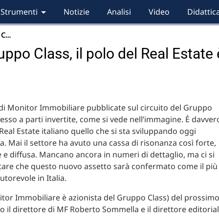
Strumenti
Notizie
Analisi
Video
Didattic
 C…
ppo Class, il polo del Real Estate 
 di Monitor Immobiliare pubblicate sul circuito del Gruppo
stesso a parti invertite, come si vede nell’immagine. È davver
 Real Estate italiano quello che si sta sviluppando oggi
ia. Mai il settore ha avuto una cassa di risonanza così forte,
 e diffusa. Mancano ancora in numeri di dettaglio, ma ci si
tare che questo nuovo assetto sarà confermato come il più
utorevole in Italia.
tor Immobiliare è azionista del Gruppo Class) del prossim
 il direttore di MF Roberto Sommella e il direttore editoria