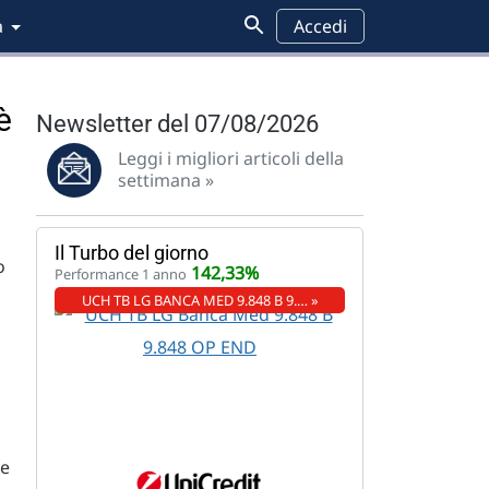
a
Accedi
è
Newsletter del 07/08/2026
Leggi i migliori articoli della
settimana »
Il Turbo del giorno
o
142,33%
Performance 1 anno
UCH TB LG BANCA MED 9.848 B 9.… »
o
le