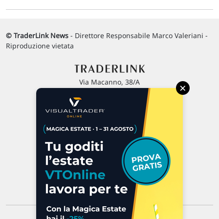
© TraderLink News
- Direttore Responsabile Marco Valeriani -
Riproduzione vietata
Via Macanno, 38/A
×
47923 Rimini
P.IVA 02 452 460 401
Chi siamo
Commenti e segnalazioni
Contattaci