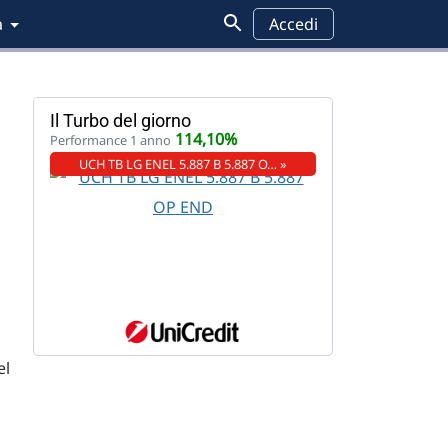
a
Accedi
Il Turbo del giorno
114,10%
Performance 1 anno
UCH TB LG ENEL 5.887 B 5.887 O… »
i
el