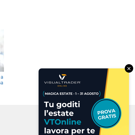
×
 a
sa