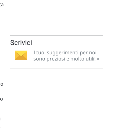
ta
à
Scrivici
I tuoi suggerimenti per noi
sono preziosi e molto utili! »
lo
ro
i
.