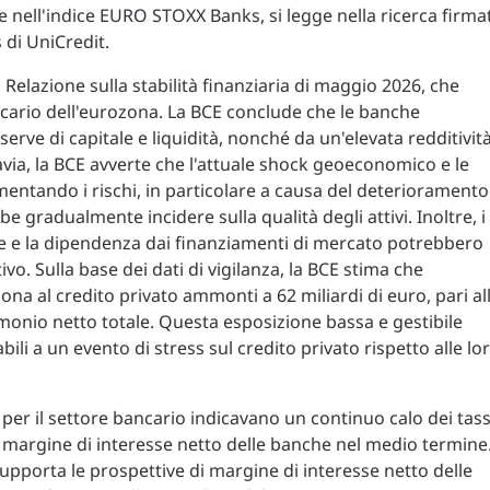
 nell'indice EURO STOXX Banks, si legge nella ricerca firma
s di UniCredit.
 Relazione sulla stabilità finanziaria di maggio 2026, che
ncario dell'eurozona. La BCE conclude che le banche
erve di capitale e liquidità, nonché da un'elevata redditivit
avia, la BCE avverte che l'attuale shock geoeconomico e le
mentando i rischi, in particolare a causa del deterioramento
be gradualmente incidere sulla qualità degli attivi. Inoltre, i
rie e la dipendenza dai finanziamenti di mercato potrebbero
vo. Sulla base dei dati di vigilanza, la BCE stima che
ona al credito privato ammonti a 62 miliardi di euro, pari al
trimonio netto totale. Questa esposizione bassa e gestibile
i a un evento di stress sul credito privato rispetto alle lo
i per il settore bancario indicavano un continuo calo dei tass
 margine di interesse netto delle banche nel medio termine
supporta le prospettive di margine di interesse netto delle