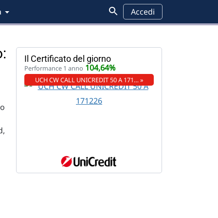
a
Accedi
:
Il Certificato del giorno
104,64%
Performance 1 anno
UCH CW CALL UNICREDIT 50 A 171… »
no
d,