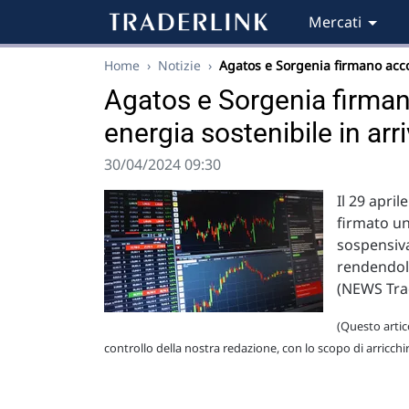
Mercati
Home
›
Notizie
›
Agatos e Sorgenia firmano ac
Agatos e Sorgenia firman
energia sostenibile in arri
30/04/2024 09:30
Il 29 apri
firmato u
sospensiva
rendendol
(NEWS Tra
(Questo artico
controllo della nostra redazione, con lo scopo di arricchi