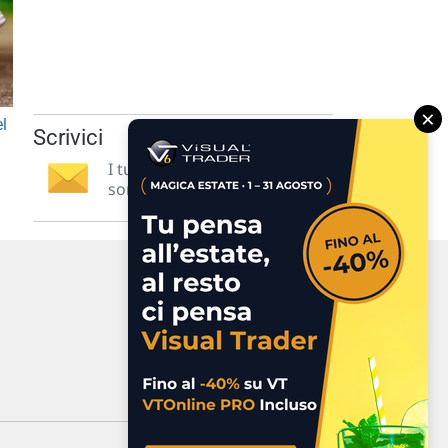
×
el
Scrivici
I tuoi suggerimenti per noi
sono preziosi e molto utili! »