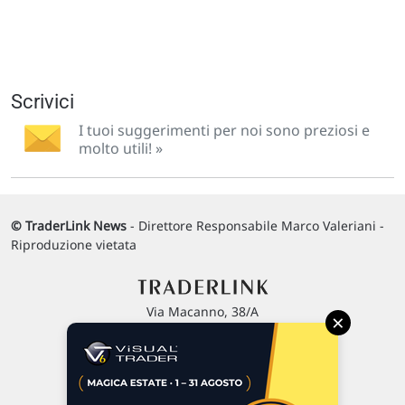
Scrivici
I tuoi suggerimenti per noi sono preziosi e
molto utili! »
© TraderLink News
- Direttore Responsabile Marco Valeriani -
Riproduzione vietata
Via Macanno, 38/A
×
47923 Rimini
P.IVA 02 452 460 401
Chi siamo