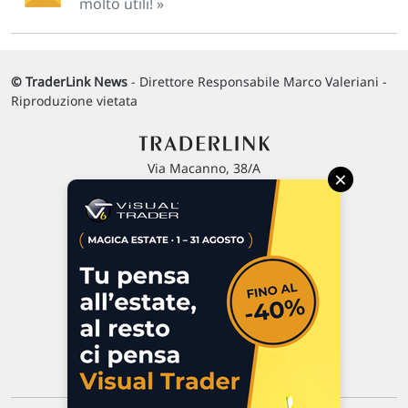
molto utili! »
© TraderLink News
- Direttore Responsabile Marco Valeriani -
Riproduzione vietata
Via Macanno, 38/A
×
47923 Rimini
P.IVA 02 452 460 401
Chi siamo
Commenti e segnalazioni
Contattaci