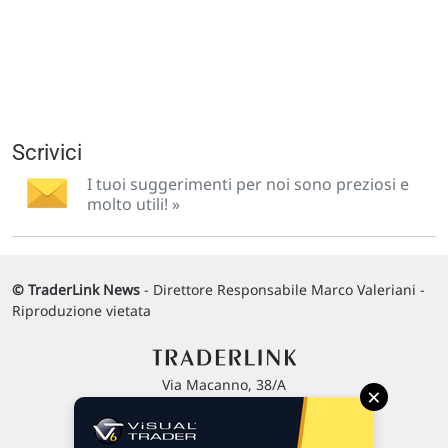
Scrivici
I tuoi suggerimenti per noi sono preziosi e
molto utili! »
© TraderLink News
- Direttore Responsabile Marco Valeriani -
Riproduzione vietata
Via Macanno, 38/A
×
47923 Rimini
P.IVA 02 452 460 401