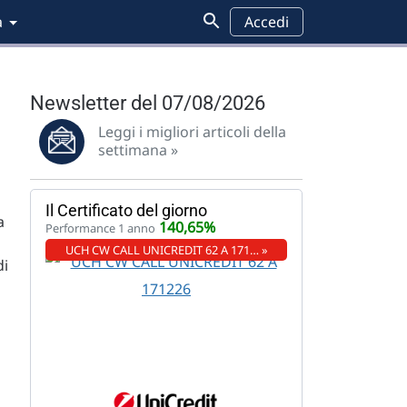
a
Accedi
Newsletter del 07/08/2026
Leggi i migliori articoli della
settimana »
Il Certificato del giorno
a
140,65%
Performance 1 anno
UCH CW CALL UNICREDIT 62 A 171… »
di