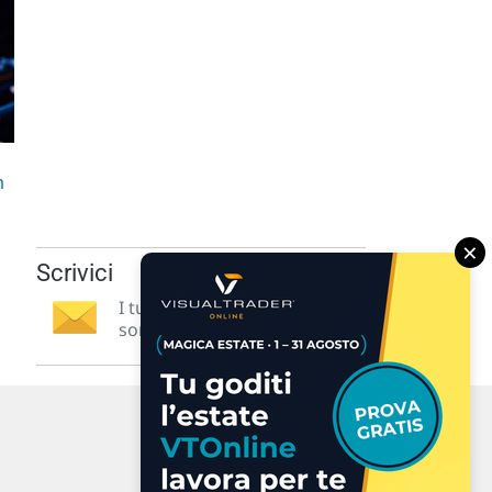
n
×
Scrivici
I tuoi suggerimenti per noi
sono preziosi e molto utili! »