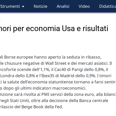
Strumenti
Notizie
Analisi
Video
Didattic
…
mori per economia Usa e risultati
ali Borse europee hanno aperto la seduta in ribasso,
e chiusure negative di Wall Street e dei mercati asiatici. Il
coforte scende dell'1,1%, il Cac40 di Parigi dello 0,8%, il
 Londra dello 0,8% e l'Ibex35 di Madrid dello 0,9%. I timori
i la salute dell'economia statunitense tornano a farsi sentir
o dopo gli ultimi indicatori macroeconomici.
nzione sarà rivolta ai PMI servizi della zona euro, alla bilanc
egli Stati Uniti, oltre alla decisione della Banca centrale
rilascio del Beige Book della Fed.