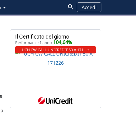
a
Accedi
Il Certificato del giorno
104,64%
Performance 1 anno
UCH CW CALL UNICREDIT 50 A 171… »
e,
ia