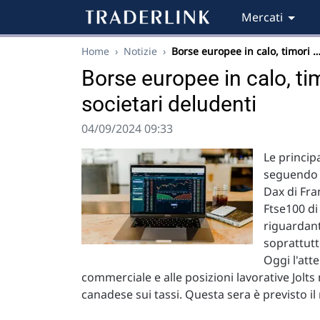
Mercati
Home
›
Notizie
›
Borse europee in calo, timori 
Borse europee in calo, ti
societari deludenti
04/09/2024 09:33
Le princip
seguendo l
Dax di Fran
Ftse100 di
riguardant
soprattutt
Oggi l'atte
commerciale e alle posizioni lavorative Jolts n
canadese sui tassi. Questa sera è previsto il 