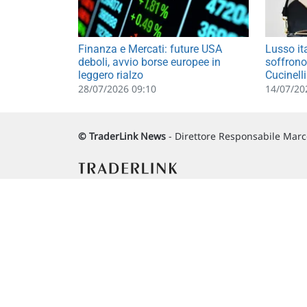
Finanza e Mercati: future USA
Lusso it
deboli, avvio borse europee in
soffrono
leggero rialzo
Cucinelli
28/07/2026 09:10
14/07/20
© TraderLink News
- Direttore Responsabile Marco
Via Macanno, 38/A
47923 Rimini
P.IVA 02 452 460 401
Copyright © 1996-2026 Traderlink Italia s.r.l.
BORSA ITALIANA Quotazioni di borsa differite di 15 min. / ME
L'utilizzo di questo sito implica l'accettazione delle nostre
Co