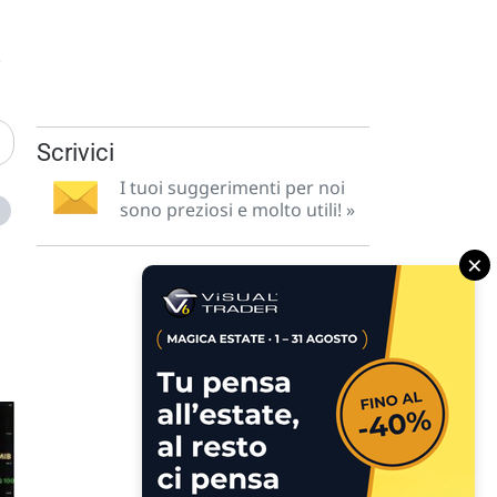
.
Scrivici
I tuoi suggerimenti per noi
sono preziosi e molto utili! »
×