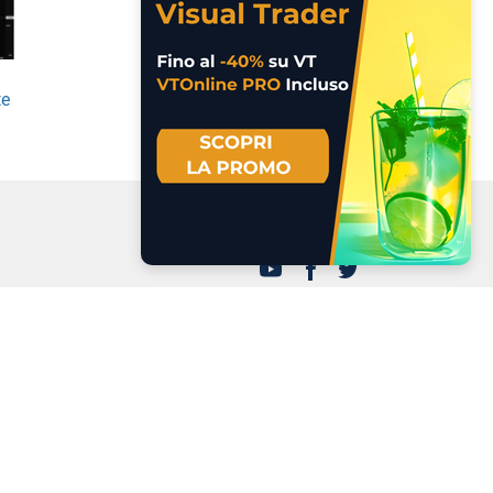
te
a LMAX
 dei cookie
.