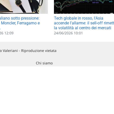
aliano sotto pressione:
Tech globale in rosso, l'Asia
 Moncler, Ferragamo e
accende l'allarme: il sell-off rimet
.
la volatilità al centro dei mercati
26 12:09
24/06/2026 10:01
 Valeriani - Riproduzione vietata
Chi siamo
Commenti e segnalazioni
Contattaci
RCATO USA Dati differiti di 15 min. (fonte Intrinio) / FOREX Quotazioni fornite d
ndizioni di utilizzo
, del
Disclaimer MAR
, delle
Politiche sulla privacy
e dell'
Utilizzo