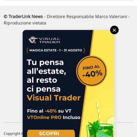
© TraderLink News
- Direttore Responsabile Marco Valeriani -
Riproduzione vietata
×
Via Macanno, 38/A
47923 Rimini
P.IVA 02 452 460 401
Chi siamo
Commenti e segnalazioni
Contattaci
Copyright © 1996-2026 Traderlink Italia s.r.l.