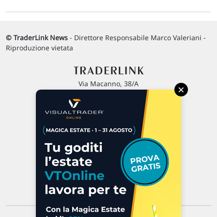
© TraderLink News
- Direttore Responsabile Marco Valeriani -
Riproduzione vietata
Via Macanno, 38/A
×
47923 Rimini
P.IVA 02 452 460 401
Chi siamo
Commenti e segnalazioni
Contattaci