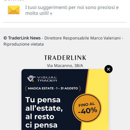
I tuoi suggerimenti per noi sono preziosi e
molto utili! »
© TraderLink News
- Direttore Responsabile Marco Valeriani -
Riproduzione vietata
Via Macanno, 38/A
×
47923 Rimini
P.IVA 02 452 460 401
Chi siamo
Commenti e segnalazioni
Contattaci