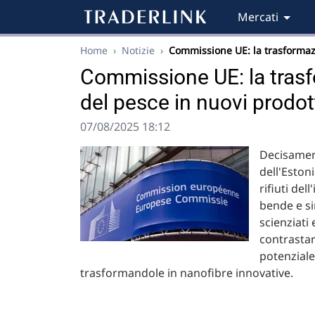
Mercati
Home
›
Notizie
›
Commissione UE: la trasforma
Commissione UE: la trasfor
del pesce in nuovi prodot
07/08/2025 18:12
Decisament
dell'Eston
rifiuti de
bende e si
scienziati
contrastare
potenziale
trasformandole in nanofibre innovative.