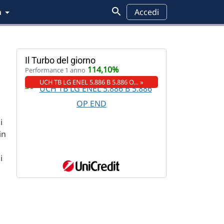
a
Accedi
Il Turbo del giorno
114,10%
Performance 1 anno
UCH TB LG ENEL 5.886 B 5.886 O… »
i
in
i