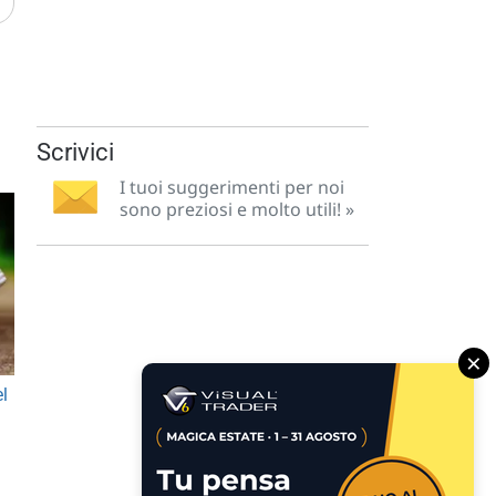
Scrivici
I tuoi suggerimenti per noi
sono preziosi e molto utili! »
×
el