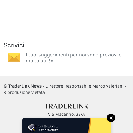
Scrivici
I tuoi suggerimenti per noi sono preziosi e
molto utili! »
© TraderLink News
- Direttore Responsabile Marco Valeriani -
Riproduzione vietata
Via Macanno, 38/A
×
47923 Rimini
P.IVA 02 452 460 401