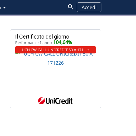
a
Accedi
Il Certificato del giorno
104,64%
Performance 1 anno
UCH CW CALL UNICREDIT 50 A 171… »