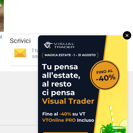
×
el
Scrivici
I tuoi suggerimenti per noi
sono preziosi e molto utili! »