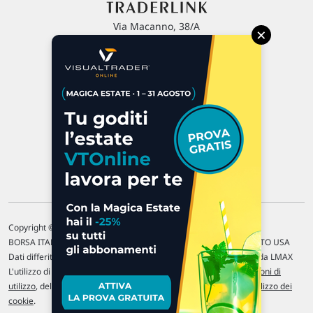
Via Macanno, 38/A
×
47923 Rimini
P.IVA 02 452 460 401
Chi siamo
Commenti e segnalazioni
Contattaci
Copyright © 1996-2026 Traderlink Italia s.r.l.
BORSA ITALIANA Quotazioni di borsa differite di 15 min. / MERCATO USA
Dati differiti di 15 min. (fonte Intrinio) / FOREX Quotazioni fornite da LMAX
L'utilizzo di questo sito implica l'accettazione delle nostre
Condizioni di
utilizzo
, del
Disclaimer MAR
, delle
Politiche sulla privacy
e dell'
Utilizzo dei
cookie
.