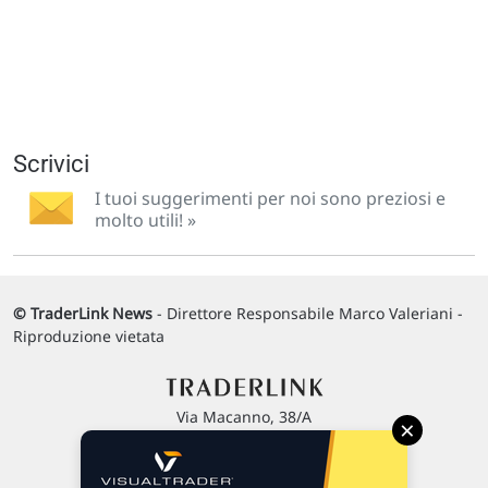
Scrivici
I tuoi suggerimenti per noi sono preziosi e
molto utili! »
© TraderLink News
- Direttore Responsabile Marco Valeriani -
Riproduzione vietata
Via Macanno, 38/A
×
47923 Rimini
P.IVA 02 452 460 401