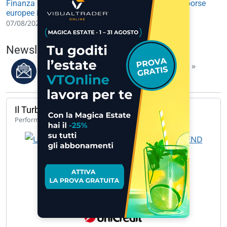
Finanza e Mercati: future USA in lieve rialzo, avvio borse
europee in leggero progresso
07/08/2026 09:30
Newsletter del 07/08/2026
Leggi i migliori articoli della settimana »
Il Turbo del giorno
142,33%
Performance 1 anno
UCH TB LG BANCA MED 9.848 B 9.… »