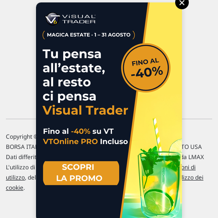
×
47923 Rimini
P.IVA 02 452 460 401
Chi siamo
Commenti e segnalazioni
Contattaci
Copyright © 1996-2026 Traderlink Italia s.r.l.
BORSA ITALIANA Quotazioni di borsa differite di 15 min. / MERCATO USA
Dati differiti di 15 min. (fonte Intrinio) / FOREX Quotazioni fornite da LMAX
L'utilizzo di questo sito implica l'accettazione delle nostre
Condizioni di
utilizzo
, del
Disclaimer MAR
, delle
Politiche sulla privacy
e dell'
Utilizzo dei
cookie
.