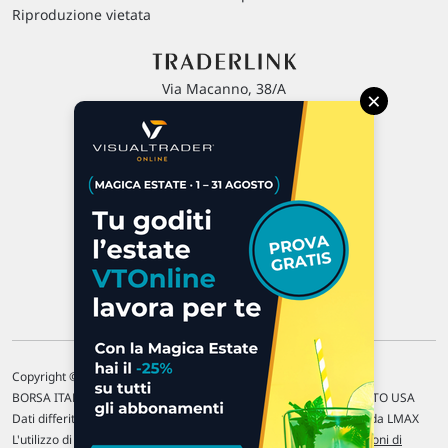
Riproduzione vietata
Via Macanno, 38/A
×
47923 Rimini
P.IVA 02 452 460 401
Chi siamo
Commenti e segnalazioni
Contattaci
Copyright © 1996-2026 Traderlink Italia s.r.l.
BORSA ITALIANA Quotazioni di borsa differite di 15 min. / MERCATO USA
Dati differiti di 15 min. (fonte Intrinio) / FOREX Quotazioni fornite da LMAX
L'utilizzo di questo sito implica l'accettazione delle nostre
Condizioni di