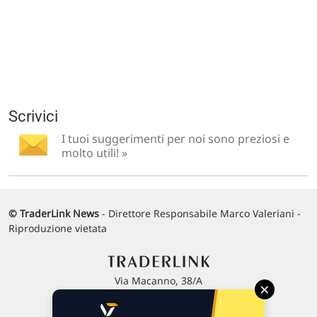
Scrivici
I tuoi suggerimenti per noi sono preziosi e
molto utili! »
© TraderLink News
- Direttore Responsabile Marco Valeriani -
Riproduzione vietata
Via Macanno, 38/A
×
47923 Rimini
P.IVA 02 452 460 401