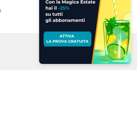
n
a LMAX
 dei cookie
.