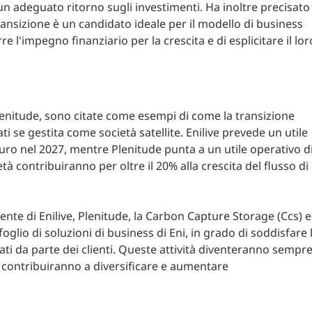
n adeguato ritorno sugli investimenti. Ha inoltre precisato
transizione è un candidato ideale per il modello di business
re l'impegno finanziario per la crescita e di esplicitare il lor
e Plenitude, sono citate come esempi di come la transizione
i se gestita come società satellite. Enilive prevede un utile
euro nel 2027, mentre Plenitude punta a un utile operativo d
tà contribuiranno per oltre il 20% alla crescita del flusso di
cente di Enilive, Plenitude, la Carbon Capture Storage (Ccs) e
oglio di soluzioni di business di Eni, in grado di soddisfare 
i da parte dei clienti. Queste attività diventeranno sempr
e contribuiranno a diversificare e aumentare