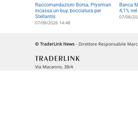
Raccomandazioni Borsa, Prysmian
Banca MP
incassa un buy, bocciatura per
4,1% nel
Stellantis
07/08/20
07/08/2026 14:48
© TraderLink News
- Direttore Responsabile Marco
Via Macanno, 38/A
47923 Rimini
P.IVA 02 452 460 401
Copyright © 1996-2026 Traderlink Italia s.r.l.
BORSA ITALIANA Quotazioni di borsa differite di 15 min. / ME
L'utilizzo di questo sito implica l'accettazione delle nostre
Co