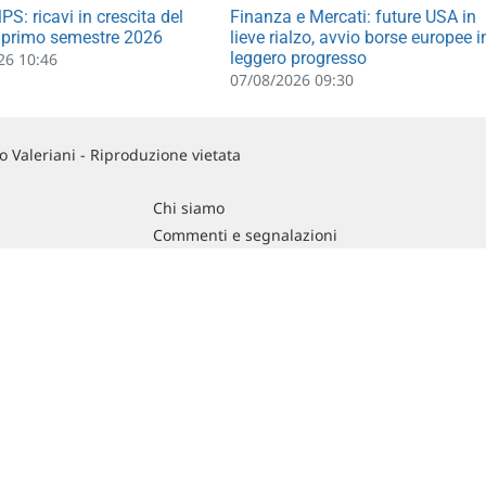
S: ricavi in crescita del
Finanza e Mercati: future USA in
 primo semestre 2026
lieve rialzo, avvio borse europee i
leggero progresso
26 10:46
07/08/2026 09:30
 Valeriani - Riproduzione vietata
Chi siamo
Commenti e segnalazioni
Contattaci
RCATO USA Dati differiti di 15 min. (fonte Intrinio) / FOREX Quotazioni fornite d
ndizioni di utilizzo
, del
Disclaimer MAR
, delle
Politiche sulla privacy
e dell'
Utilizzo