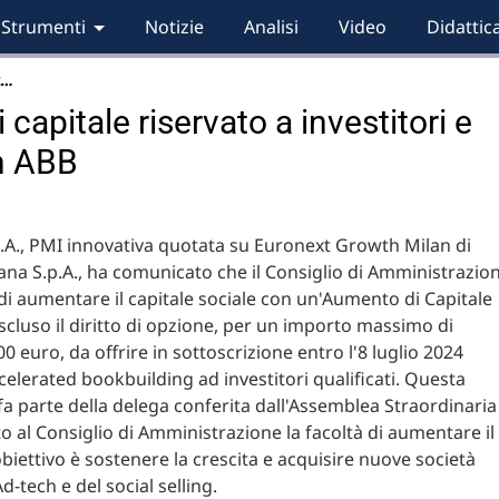
Strumenti
Notizie
Analisi
Video
Didattic
t…
capitale riservato a investitori e
on ABB
.A., PMI innovativa quotata su Euronext Growth Milan di
iana S.p.A., ha comunicato che il Consiglio di Amministrazio
di aumentare il capitale sociale con un'Aumento di Capitale
escluso il diritto di opzione, per un importo massimo di
0 euro, da offrire in sottoscrizione entro l'8 luglio 2024
celerated bookbuilding ad investitori qualificati. Questa
fa parte della delega conferita dall'Assemblea Straordinaria
o al Consiglio di Amministrazione la facoltà di aumentare il
obiettivo è sostenere la crescita e acquisire nuove società
Ad-tech e del social selling.