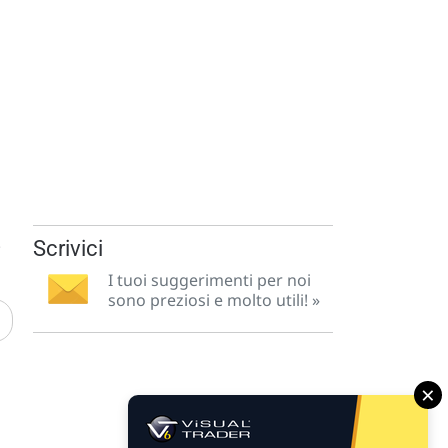
.
Scrivici
I tuoi suggerimenti per noi
sono preziosi e molto utili! »
×