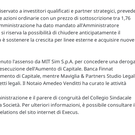
servato a investitori qualificati e partner strategici, preved
 azioni ordinarie con un prezzo di sottoscrizione tra 1,76
i Amministrazione ha dato mandato all'Amministratore
i riserva la possibilità di chiudere anticipatamente il
o è sostenere la crescita per linee esterne e acquisire nuove
tenuto l'assenso da MIT Sim S.p.A. per concedere una derog
'esecuzione dell'Aumento di Capitale. Banca Finnat
Aumento di Capitale, mentre Maviglia & Partners Studio Lega
tti legali. Il Notaio Amedeo Venditti ha curato le attività
ministrazione e il parere di congruità del Collegio Sindacale
a Società. Per ulteriori informazioni, è possibile consultare i
ations del sito internet di Execus.