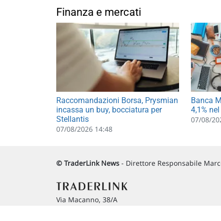
Finanza e mercati
Raccomandazioni Borsa, Prysmian
Banca MP
incassa un buy, bocciatura per
4,1% nel
Stellantis
07/08/20
07/08/2026 14:48
© TraderLink News
- Direttore Responsabile Marco
Via Macanno, 38/A
47923 Rimini
P.IVA 02 452 460 401