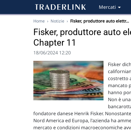
Mercati
Home
›
Notizie
›
Fisker, produttore auto elettr…
Fisker, produttore auto el
Chapter 11
18/06/2024 12:20
Fisker dich
california
costretto 
mancato p
hanno port
Non è una 
bancarotta
fondatore danese Henrik Fisker. Nonostante 
Nord America ed Europa, l'azienda ha ammesso
mercato e condizioni macroeconomiche avve