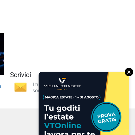
×
Scrivici
I tuoi suggerimenti per noi
n
sono preziosi e molto utili! »