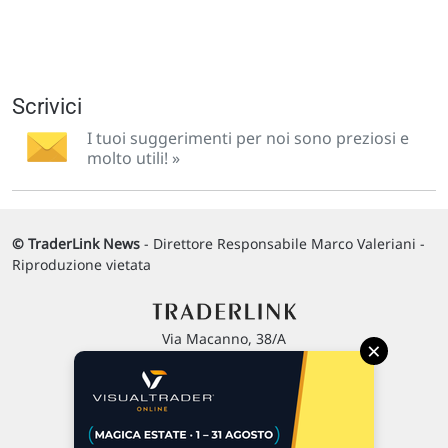
Scrivici
I tuoi suggerimenti per noi sono preziosi e
molto utili! »
© TraderLink News
- Direttore Responsabile Marco Valeriani -
Riproduzione vietata
Via Macanno, 38/A
×
47923 Rimini
P.IVA 02 452 460 401
Chi siamo