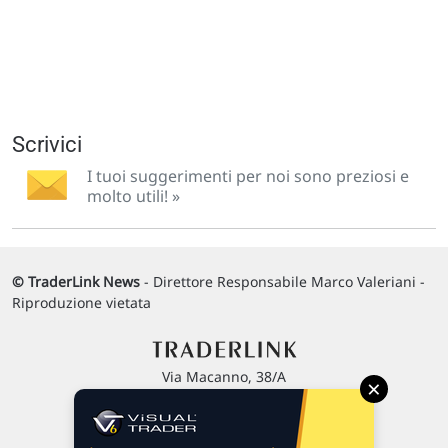
Scrivici
I tuoi suggerimenti per noi sono preziosi e
molto utili! »
© TraderLink News
- Direttore Responsabile Marco Valeriani -
Riproduzione vietata
Via Macanno, 38/A
×
47923 Rimini
P.IVA 02 452 460 401