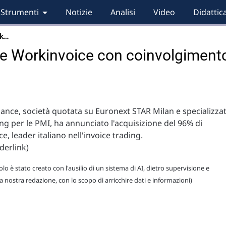
Strumenti
Notizie
Analisi
Video
Didattic
rk…
ce Workinvoice con coinvolgiment
ance, società quotata su Euronext STAR Milan e specializza
ing per le PMI, ha annunciato l'acquisizione del 96% di
e, leader italiano nell'invoice trading.
derlink)
lo è stato creato con l'ausilio di un sistema di AI, dietro supervisione e
la nostra redazione, con lo scopo di arricchire dati e informazioni)