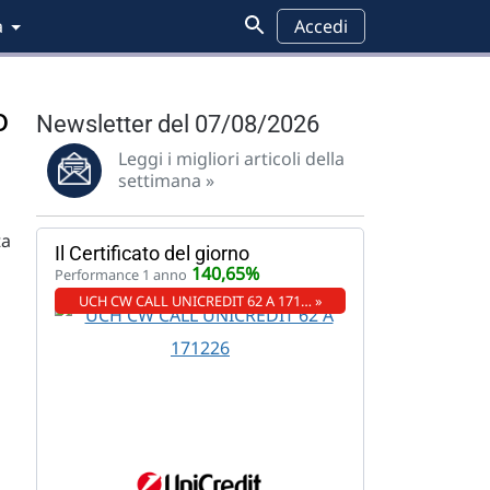
a
Accedi
o
Newsletter del 07/08/2026
Leggi i migliori articoli della
settimana »
ta
Il Certificato del giorno
140,65%
Performance 1 anno
UCH CW CALL UNICREDIT 62 A 171… »