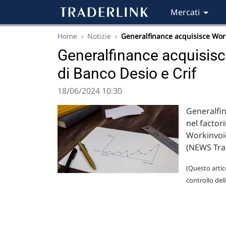
Mercati
Home
›
Notizie
›
Generalfinance acquisisce Wo
Generalfinance acquisis
di Banco Desio e Crif
18/06/2024 10:30
Generalfin
nel factor
Workinvoic
(NEWS Tra
(Questo artico
controllo del