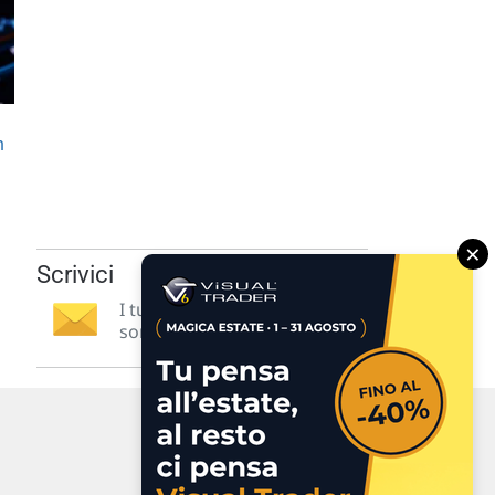
n
×
Scrivici
I tuoi suggerimenti per noi
sono preziosi e molto utili! »