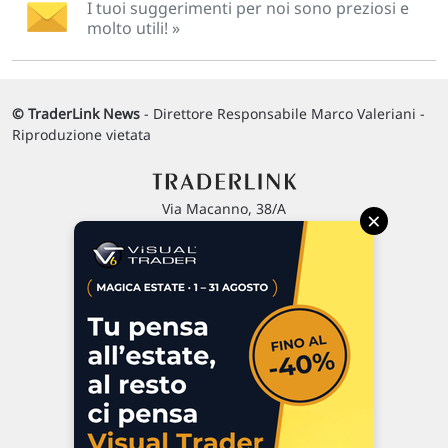
I tuoi suggerimenti per noi sono preziosi e
molto utili! »
© TraderLink News
- Direttore Responsabile Marco Valeriani -
Riproduzione vietata
Via Macanno, 38/A
×
47923 Rimini
P.IVA 02 452 460 401
Chi siamo
Commenti e segnalazioni
Contattaci