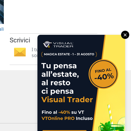
li
×
Scrivici
I tuoi suggerimenti per noi
sono preziosi e molto utili! »