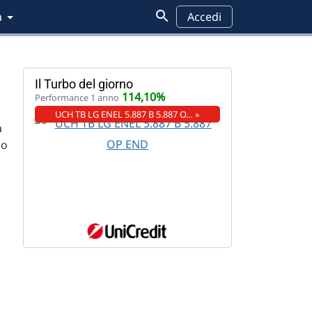
a
Accedi
Il Turbo del giorno
114,10%
Performance 1 anno
UCH TB LG ENEL 5.887 B 5.887 O… »
a
mo