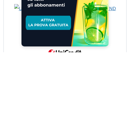
UCH TB LG BANCA MED 9.848 B 9.… »