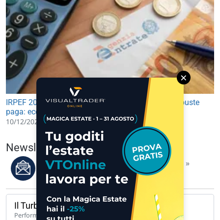
×
IRPEF 2026, il taglio non basterà per aumentare le buste
paga: ecco perché
10/12/2025 10:15
Newsletter del 07/08/2026
Leggi i migliori articoli della settimana »
Il Turbo del giorno
142,33%
Performance 1 anno