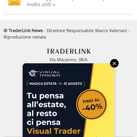
molto utili! »
© TraderLink News
- Direttore Responsabile Marco Valeriani -
Riproduzione vietata
Via Macanno, 38/A
×
47923 Rimini
P.IVA 02 452 460 401
Chi siamo
Commenti e segnalazioni
Contattaci