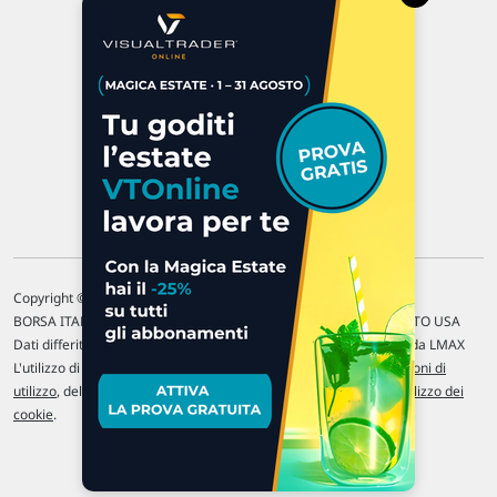
47923 Rimini
P.IVA 02 452 460 401
Chi siamo
Commenti e segnalazioni
Contattaci
Copyright © 1996-2026 Traderlink Italia s.r.l.
BORSA ITALIANA Quotazioni di borsa differite di 15 min. / MERCATO USA
Dati differiti di 15 min. (fonte Intrinio) / FOREX Quotazioni fornite da LMAX
L'utilizzo di questo sito implica l'accettazione delle nostre
Condizioni di
utilizzo
, del
Disclaimer MAR
, delle
Politiche sulla privacy
e dell'
Utilizzo dei
cookie
.