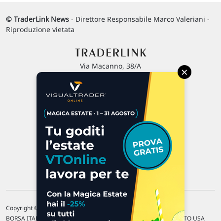
© TraderLink News
- Direttore Responsabile Marco Valeriani -
Riproduzione vietata
Via Macanno, 38/A
×
47923 Rimini
P.IVA 02 452 460 401
Chi siamo
Commenti e segnalazioni
Contattaci
Copyright © 1996-2026 Traderlink Italia s.r.l.
BORSA ITALIANA Quotazioni di borsa differite di 15 min. / MERCATO USA