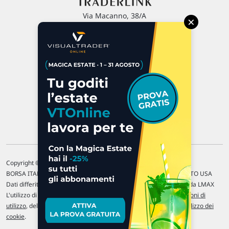
Via Macanno, 38/A
×
47923 Rimini
P.IVA 02 452 460 401
Chi siamo
Commenti e segnalazioni
Contattaci
Copyright © 1996-2026 Traderlink Italia s.r.l.
BORSA ITALIANA Quotazioni di borsa differite di 15 min. / MERCATO USA
Dati differiti di 15 min. (fonte Intrinio) / FOREX Quotazioni fornite da LMAX
L'utilizzo di questo sito implica l'accettazione delle nostre
Condizioni di
utilizzo
, del
Disclaimer MAR
, delle
Politiche sulla privacy
e dell'
Utilizzo dei
cookie
.