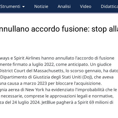
Strumenti
Notizie
Analisi
Video
Didattic
annullano accordo fusione: stop all
rways e Spirit Airlines hanno annullato l'accordo di fusione
mente firmato a luglio 2022, come anticipato. Un giudice
 District Court del Massachusetts, lo scorso gennaio, ha dat
 Dipartimento di Giustizia degli Stati Uniti (DoJ), che aveva
una causa a marzo 2023 per bloccare l'acquisizione.
ia aerea di New York ha evidenziato l'improbabilità che le
 necessarie, comprese le approvazioni legali e normative,
 del 24 luglio 2024. JetBlue pagherà a Spirit 69 milioni di