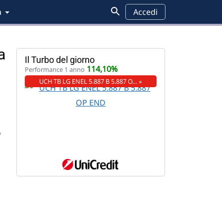
a
Accedi
a
Il Turbo del giorno
114,10%
Performance 1 anno
UCH TB LG ENEL 5.887 B 5.887 O… »
o