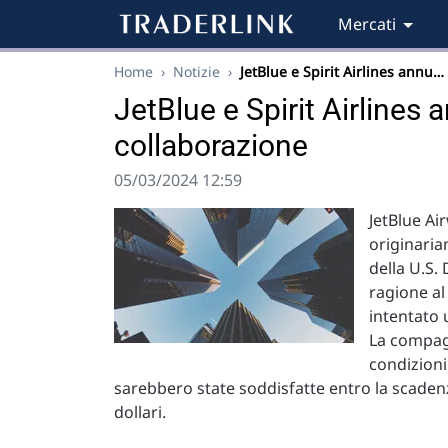
Mercati
Home
›
Notizie
›
JetBlue e Spirit Airlines annu…
JetBlue e Spirit Airlines 
collaborazione
05/03/2024 12:59
JetBlue Ai
originaria
della U.S.
ragione al
intentato 
La compagn
condizioni
sarebbero state soddisfatte entro la scadenza
dollari.