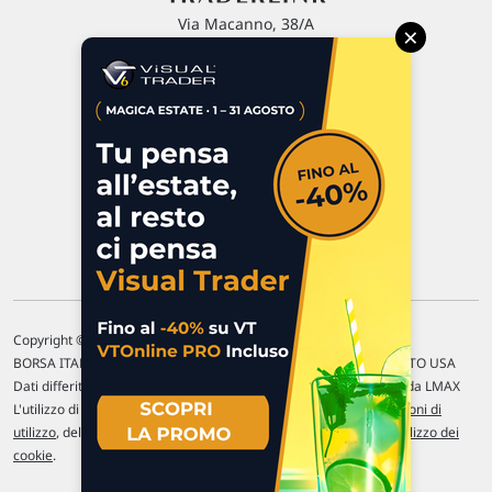
Via Macanno, 38/A
×
47923 Rimini
P.IVA 02 452 460 401
Chi siamo
Commenti e segnalazioni
Contattaci
Copyright © 1996-2026 Traderlink Italia s.r.l.
BORSA ITALIANA Quotazioni di borsa differite di 15 min. / MERCATO USA
Dati differiti di 15 min. (fonte Intrinio) / FOREX Quotazioni fornite da LMAX
L'utilizzo di questo sito implica l'accettazione delle nostre
Condizioni di
utilizzo
, del
Disclaimer MAR
, delle
Politiche sulla privacy
e dell'
Utilizzo dei
cookie
.