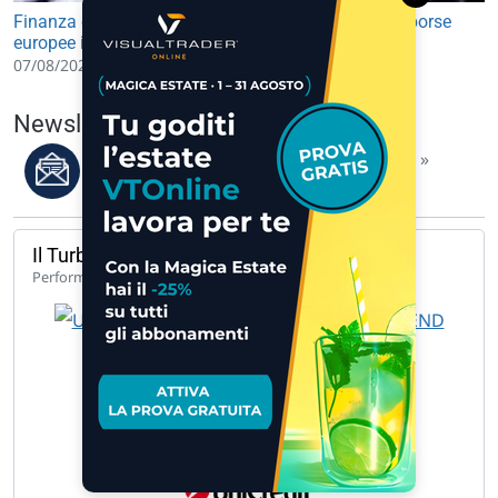
Finanza e Mercati: future USA in lieve rialzo, avvio borse
europee in leggero progresso
07/08/2026 09:30
Newsletter del 07/08/2026
Leggi i migliori articoli della settimana »
Il Turbo del giorno
142,33%
Performance 1 anno
UCH TB LG BANCA MED 9.848 B 9.… »