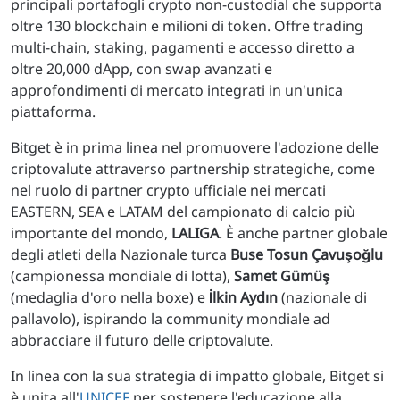
principali portafogli crypto non-custodial che supporta
oltre 130 blockchain e milioni di token. Offre trading
multi-chain, staking, pagamenti e accesso diretto a
oltre 20,000 dApp, con swap avanzati e
approfondimenti di mercato integrati in un'unica
piattaforma.
Bitget è in prima linea nel promuovere l'adozione delle
criptovalute attraverso partnership strategiche, come
nel ruolo di partner crypto ufficiale nei mercati
EASTERN, SEA e LATAM del campionato di calcio più
importante del mondo,
LALIGA
. È anche partner globale
degli atleti della Nazionale turca
Buse Tosun Çavuşoğlu
(campionessa mondiale di lotta),
Samet Gümüş
(medaglia d'oro nella boxe) e
İlkin Aydın
(nazionale di
pallavolo), ispirando la community mondiale ad
abbracciare il futuro delle criptovalute.
In linea con la sua strategia di impatto globale, Bitget si
è unita all'
UNICEF
per sostenere l'educazione alla