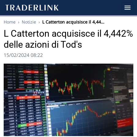
Home
›
Notizie
›
L Catterton acquisisce il 4,44…
L Catterton acquisisce il 4,442%
delle azioni di Tod's
15/02/2024 08:22