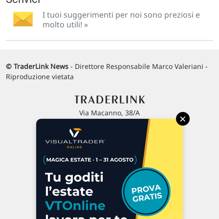
I tuoi suggerimenti per noi sono preziosi e
molto utili! »
© TraderLink News
- Direttore Responsabile Marco Valeriani -
Riproduzione vietata
Via Macanno, 38/A
×
47923 Rimini
P.IVA 02 452 460 401
Chi siamo
Commenti e segnalazioni
Contattaci