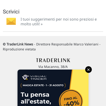
Scrivici
I tuoi suggerimenti per noi sono preziosi e
molto utili! »
© TraderLink News
- Direttore Responsabile Marco Valeriani -
Riproduzione vietata
Via Macanno, 38/A
×
47923 Rimini
P.IVA 02 452 460 401
Chi siamo
Commenti e segnalazioni
Contattaci