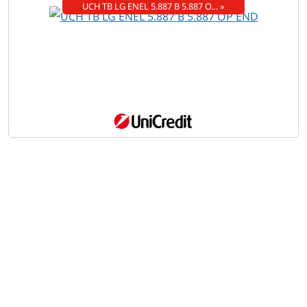
UCH TB LG ENEL 5.887 B 5.887 O… »