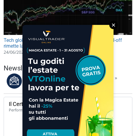
×
Tech globale in rosso, l'Asia accende l'allarme: il sell-off
rimette la volatilità al centro dei mercati
24/06/2026 10:01
Newsletter del 07/08/2026
Leggi i migliori articoli della settimana »
Il Certificato del giorno
140,65%
Performance 1 anno
UCH CW CALL UNICREDIT 62 A 171… »