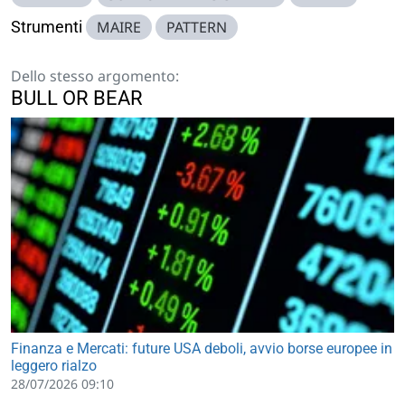
Strumenti
MAIRE
PATTERN
Dello stesso argomento:
BULL OR BEAR
Finanza e Mercati: future USA deboli, avvio borse europee in
leggero rialzo
28/07/2026 09:10