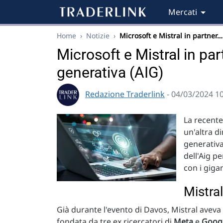
Mercati
Home
›
Notizie
›
Microsoft e Mistral in partner…
Microsoft e Mistral in part
generativa (AIG)
Redazione Traderlink
- 04/03/2024 1
La recente
un'altra di
generativa
dell'Aig p
con i giga
Mistra
Già durante l'evento di Davos, Mistral aveva
fondata da tre ex ricercatori di
Meta
e
Goog