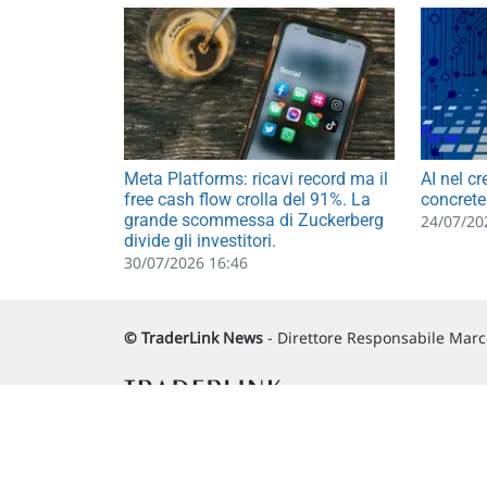
Meta Platforms: ricavi record ma il
AI nel cr
free cash flow crolla del 91%. La
concrete 
grande scommessa di Zuckerberg
24/07/20
divide gli investitori.
30/07/2026 16:46
© TraderLink News
- Direttore Responsabile Marco
Via Macanno, 38/A
47923 Rimini
P.IVA 02 452 460 401