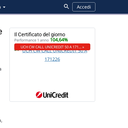
a
Accedi
e
Il Certificato del giorno
104,64%
Performance 1 anno
UCH CW CALL UNICREDIT 50 A 171… »
a
p,
a