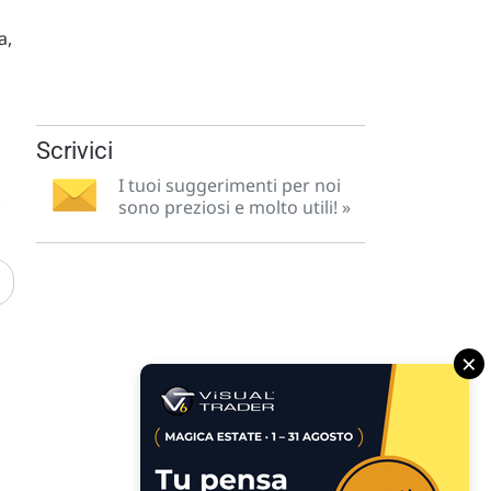
a,
Scrivici
I tuoi suggerimenti per noi
.
sono preziosi e molto utili! »
×