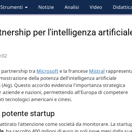
Strumenti
Notizie
Analisi
Video
Didattic
nership per l'intelligenza artificial
0:02
 partnership tra
Microsoft
e la francese
Mistral
rappresent
mostrazione della potenza dell'intelligenza artificiale
 (Aig). Questo accordo evidenzia l'importanza strategica
er aziende e nazioni, permettendo all'Europa di competere
nti tecnologici americani e cinesi.
l potente startup
 attirato l'attenzione come società da monitorare. La startu
le
, ha raccolto 400 milioni di euro in soli nove mesi dalla su