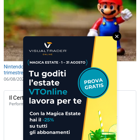
×
Nintendo: utile netto in crescita del 53,5% nel primo
trimestre 2026-2027
06/08/2026 09:39
Il Certificato del giorno
104,64%
Performance 1 anno
UCH CW CALL UNICREDIT 50 A 171… »