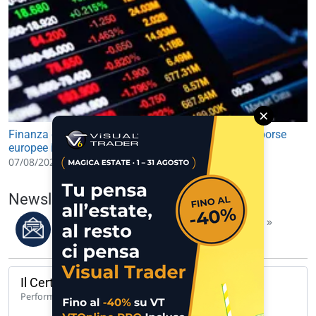
×
Finanza e Mercati: future USA in lieve rialzo, avvio borse
europee in leggero progresso
07/08/2026 09:30
Newsletter del 07/08/2026
Leggi i migliori articoli della settimana »
Il Certificato del giorno
140,65%
Performance 1 anno
UCH CW CALL UNICREDIT 62 A 171… »