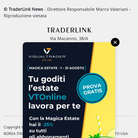
© TraderLink News
- Direttore Responsabile Marco Valeriani -
Riproduzione vietata
Via Macanno, 38/A
×
47923 Rimini
P.IVA 02 452 460 401
Chi siamo
Commenti e segnalazioni
Contattaci
Copyright © 1996-2026 Traderlink Italia s.r.l.
BORSA ITALIANA Quotazioni di borsa differite di 15 min. / MERCATO USA