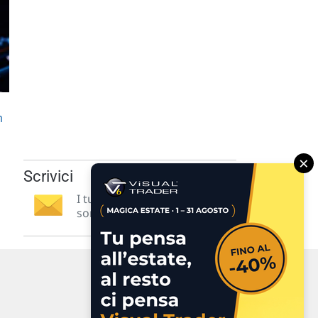
n
×
Scrivici
I tuoi suggerimenti per noi
sono preziosi e molto utili! »