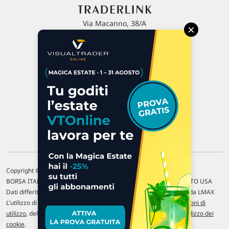
Via Macanno, 38/A
×
47923 Rimini
P.IVA 02 452 460 401
Chi siamo
Commenti e segnalazioni
Contattaci
Copyright © 1996-2026 Traderlink Italia s.r.l.
BORSA ITALIANA Quotazioni di borsa differite di 15 min. / MERCATO USA
Dati differiti di 15 min. (fonte Intrinio) / FOREX Quotazioni fornite da LMAX
L'utilizzo di questo sito implica l'accettazione delle nostre
Condizioni di
utilizzo
, del
Disclaimer MAR
, delle
Politiche sulla privacy
e dell'
Utilizzo dei
cookie
.