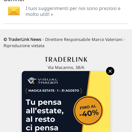
I tuoi suggerimenti per noi sono preziosi e
molto utili! »
© TraderLink News
- Direttore Responsabile Marco Valeriani -
Riproduzione vietata
Via Macanno, 38/A
×
47923 Rimini
P.IVA 02 452 460 401
Chi siamo
Commenti e segnalazioni
Contattaci