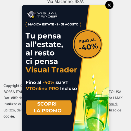
Via Macanno, 38/A
×
47923 Rimini
P.IVA 02 452 460 401
Chi siamo
Commenti e segnalazioni
Contattaci
Copyright © 1996-2026 Traderlink Italia s.r.l.
BORSA ITALIANA Quotazioni di borsa differite di 15 min. / MERCATO USA
Dati differiti di 15 min. (fonte Intrinio) / FOREX Quotazioni fornite da LMAX
L'utilizzo di questo sito implica l'accettazione delle nostre
Condizioni di
utilizzo
, del
Disclaimer MAR
, delle
Politiche sulla privacy
e dell'
Utilizzo dei
cookie
.